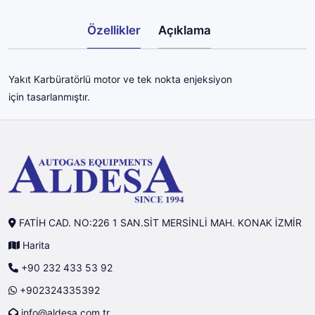
Özellikler
Açıklama
Yakıt Karbüratörlü motor ve tek nokta enjeksiyon
için tasarlanmıştır.
FATİH CAD. NO:226 1 SAN.SİT MERSİNLİ MAH. KONAK İZMİR
Harita
+90 232 433 53 92
+902324335392
info@aldesa.com.tr