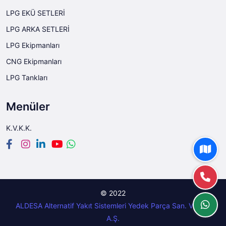
LPG EKÜ SETLERİ
LPG ARKA SETLERİ
LPG Ekipmanları
CNG Ekipmanları
LPG Tankları
Menüler
K.V.K.K.
© 2022
ALDESA Alternatif Yakıt Sistemleri Yedek Parça San. Ve Tic.
A.Ş.