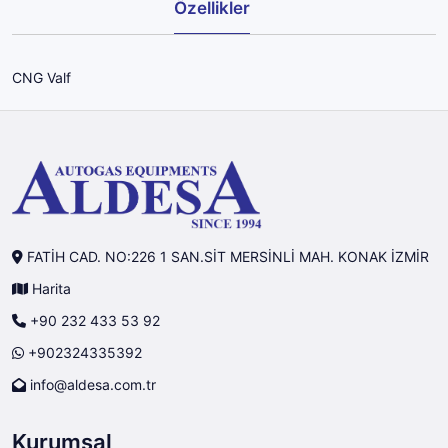
Özellikler
CNG Valf
FATİH CAD. NO:226 1 SAN.SİT MERSİNLİ MAH. KONAK İZMİR
Harita
+90 232 433 53 92
+902324335392
info@aldesa.com.tr
Kurumsal