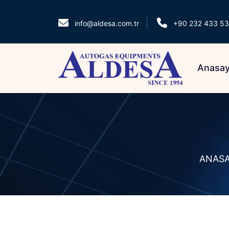
info@aldesa.com.tr
+90 232 433 53
Anasay
ANAS