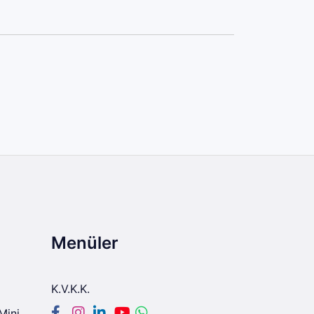
Menüler
K.V.K.K.
Mini